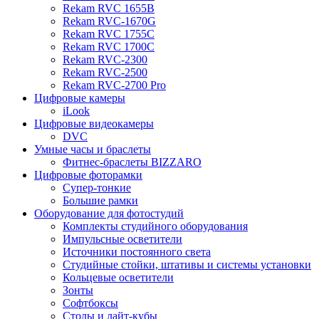
Rekam RVC 1655B
Rekam RVC-1670G
Rekam RVC 1755C
Rekam RVC 1700C
Rekam RVC-2300
Rekam RVC-2500
Rekam RVC-2700 Pro
Цифровые камеры
iLook
Цифровые видеокамеры
DVC
Умные часы и браслеты
Фитнес-браслеты BIZZARO
Цифровые фоторамки
Супер-тонкие
Большие рамки
Оборудование для фотостудий
Комплекты студийного оборудования
Импульсные осветители
Источники постоянного света
Студийные стойки, штативы и системы установки
Кольцевые осветители
Зонты
Софтбоксы
Столы и лайт-кубы