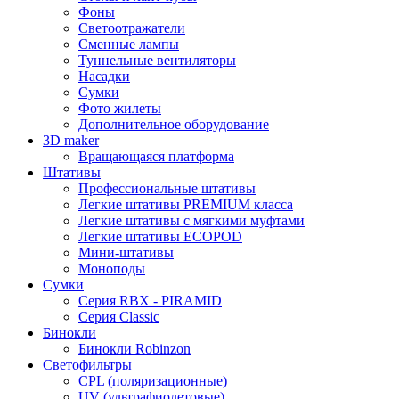
Фоны
Светоотражатели
Сменные лампы
Туннельные вентиляторы
Насадки
Сумки
Фото жилеты
Дополнительное оборудование
3D maker
Вращающаяся платформа
Штативы
Профессиональные штативы
Легкие штативы PREMIUM класса
Легкие штативы с мягкими муфтами
Легкие штативы ECOPOD
Мини-штативы
Моноподы
Сумки
Серия RBX - PIRAMID
Серия Сlassic
Бинокли
Бинокли Robinzon
Светофильтры
CPL (поляризационные)
UV (ультрафиолетовые)